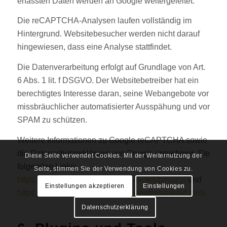
erfassten Daten werden an Google weitergeleitet.
Die reCAPTCHA-Analysen laufen vollständig im
Hintergrund. Websitebesucher werden nicht darauf
hingewiesen, dass eine Analyse stattfindet.
Die Datenverarbeitung erfolgt auf Grundlage von Art.
6 Abs. 1 lit. f DSGVO. Der Websitebetreiber hat ein
berechtigtes Interesse daran, seine Webangebote vor
missbräuchlicher automatisierter Ausspähung und vor
SPAM zu schützen.
Weitere Informationen zu Google reCAPTCHA sowie
die Datenschutzerklärung von Google entnehmen Sie
Diese Seite verwendet Cookies. Mit der Weiternutzung der
folgenden Links:
Seite, stimmen Sie der Verwendung von Cookies zu.
https://www.google.com/intl/de/policies/privacy/
und
Einstellungen akzeptieren
Einstellungen
https://www.google.com/recaptcha/intro/android.html
.
Datenschutzerklärung